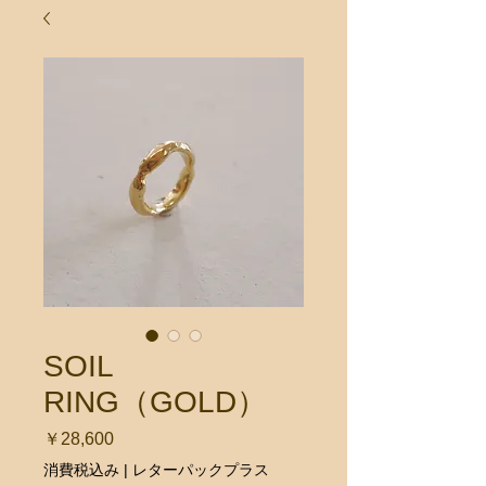
SOIL
RING（GOLD）
価
￥28,600
格
消費税込み
|
レターパックプラス